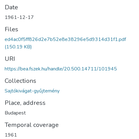
Date
1961-12-17
Files
ed4ac0f5ff826d2e7b52e8e38296e5d9314d31f1.pdf
(150.19 KB)
URI
https://bea.fszek.hu/handle/20.500.14711/101945
Collections
Sajtókivágat-gyűjtemény
Place, address
Budapest
Temporal coverage
1961