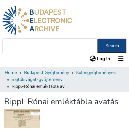
B
UDAPEST
E
LECTRONIC
A
RCHIVE
Search
(current
Log In
Home
Budapest Gyűjtemény
Különgyűjtemények
Communities & Collections
Sajtókivágat-gyűjtemény
All of DSpace
Rippl-Rónai emléktábla avatás
Statistics
Rippl-Rónai emléktábla avatás
About us