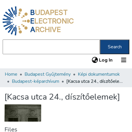
B
UDAPEST
E
LECTRONIC
A
RCHIVE
Search
(current
Log In
Home
Budapest Gyűjtemény
Képi dokumentumok
Communities & Collections
Budapest-képarchívum
[Kacsa utca 24., díszítőelemek]
All of DSpace
[Kacsa utca 24., díszítőelemek]
Statistics
About us
Files