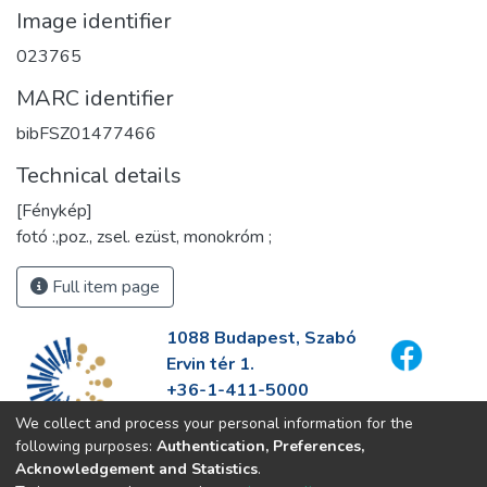
Image identifier
023765
MARC identifier
bibFSZ01477466
Technical details
[Fénykép]
fotó :,poz., zsel. ezüst, monokróm ;
Full item page
1088 Budapest, Szabó
Ervin tér 1.
+36-1-411-5000
info@fszek.hu
We collect and process your personal information for the
https://fszek.hu
following purposes:
Authentication, Preferences,
Acknowledgement and Statistics
.