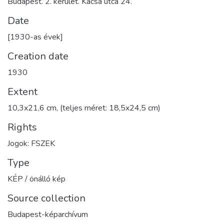
Budapest. 2. kerület. Kacsa utca 24.
Date
[1930-as évek]
Creation date
1930
Extent
10,3x21,6 cm, (teljes méret: 18,5x24,5 cm)
Rights
Jogok: FSZEK
Type
KÉP / önálló kép
Source collection
Budapest-képarchívum