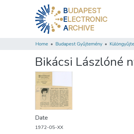
B
UDAPEST
E
LECTRONIC
A
RCHIVE
Home
Budapest Gyűjtemény
Különgyűjt
Bikácsi Lászlóné 
Date
1972-05-XX