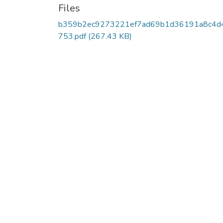
Files
b359b2ec9273221ef7ad69b1d36191a8c4d
753.pdf
(267.43 KB)