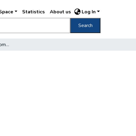
DSpace
Statistics
About us
Log In
Search
Bikácsi Lászlóné nyugalomba vonult