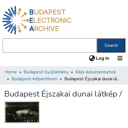
B
UDAPEST
E
LECTRONIC
A
RCHIVE
Search
(current
Log In
Home
Budapest Gyűjtemény
Képi dokumentumok
Communities & Collections
Budapest-képarchívum
Budapest Éjszakai dunai látkép /
All of DSpace
Budapest Éjszakai dunai látkép /
Statistics
About us