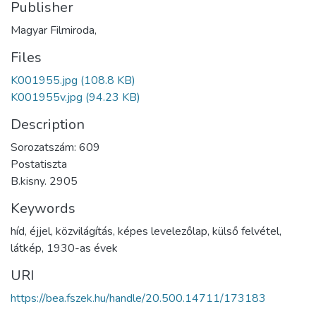
Publisher
Magyar Filmiroda,
Files
K001955.jpg
(108.8 KB)
K001955v.jpg
(94.23 KB)
Description
Sorozatszám: 609
Postatiszta
B.kisny. 2905
Keywords
híd
,
éjjel
,
közvilágítás
,
képes levelezőlap
,
külső felvétel
,
látkép
,
1930-as évek
URI
https://bea.fszek.hu/handle/20.500.14711/173183