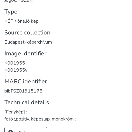
Jogok: FSZEK
Type
KÉP / önálló kép
Source collection
Budapest-képarchívum
Image identifier
K001955
K001955v
MARC identifier
bibFSZ01915175
Technical details
[Fénykép] :
fotó :,pozitív, képeslap, monokróm ;