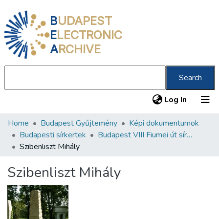
B
UDAPEST
E
LECTRONIC
A
RCHIVE
Search
(current
Log In
Home
Budapest Gyűjtemény
Képi dokumentumok
Communities & Collections
Budapesti sírkertek
Budapest VIII Fiumei út sírkert 1. rész
All of DSpace
Szibenliszt Mihály
Statistics
Szibenliszt Mihály
About us