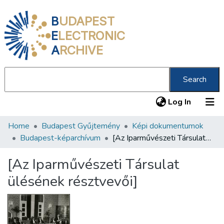
B
UDAPEST
E
LECTRONIC
A
RCHIVE
Search
(current
Log In
Home
Budapest Gyűjtemény
Képi dokumentumok
Communities & Collections
Budapest-képarchívum
[Az Iparművészeti Társulat ülésének résztvevői]
All of DSpace
[Az Iparművészeti Társulat
Statistics
ülésének résztvevői]
About us