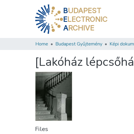
B
UDAPEST
E
LECTRONIC
A
RCHIVE
Home
Budapest Gyűjtemény
Képi doku
[Lakóház lépcsőház
Files