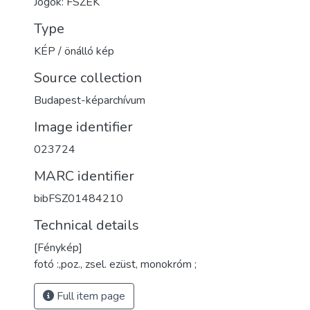
Jogok: FSZEK
Type
KÉP / önálló kép
Source collection
Budapest-képarchívum
Image identifier
023724
MARC identifier
bibFSZ01484210
Technical details
[Fénykép]
fotó :,poz., zsel. ezüst, monokróm ;
Full item page