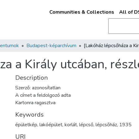
Communities & Collections
All of 
mentumok
Budapest-képarchívum
a a Király utcában, részl
Description
Szerző: azonosítatlan
A címet a feldolgozó adta
Kartonra ragasztva
Keywords
épületkép
,
lakóépület
,
korlát
,
lépcső
,
lépcsőház
,
1935
URI