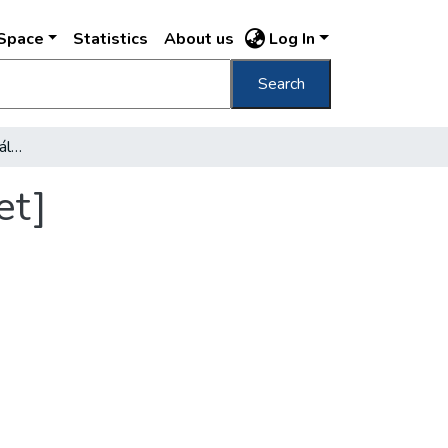
DSpace
Statistics
About us
Log In
Search
[Lakóház lépcsőháza a Király utcában, részlet]
et]