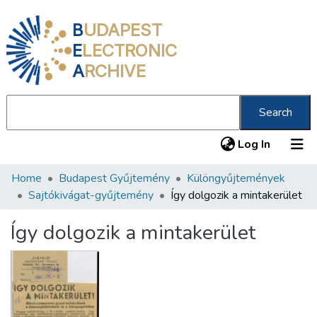
B
UDAPEST
E
LECTRONIC
A
RCHIVE
Search
(current
Log In
Home
Budapest Gyűjtemény
Különgyűjtemények
Communities & Collections
Sajtókivágat-gyűjtemény
Így dolgozik a mintakerület
All of DSpace
Így dolgozik a mintakerület
Statistics
About us