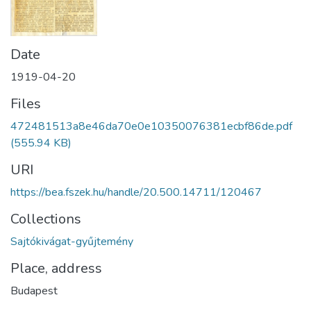
Date
1919-04-20
Files
472481513a8e46da70e0e10350076381ecbf86de.pdf
(555.94 KB)
URI
https://bea.fszek.hu/handle/20.500.14711/120467
Collections
Sajtókivágat-gyűjtemény
Place, address
Budapest