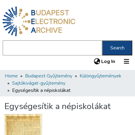
B
UDAPEST
E
LECTRONIC
A
RCHIVE
Search
(current
Log In
Home
Budapest Gyűjtemény
Különgyűjtemények
Communities & Collections
Sajtókivágat-gyűjtemény
All of DSpace
Egységesítik a népiskolákat
Statistics
Egységesítik a népiskolákat
About us