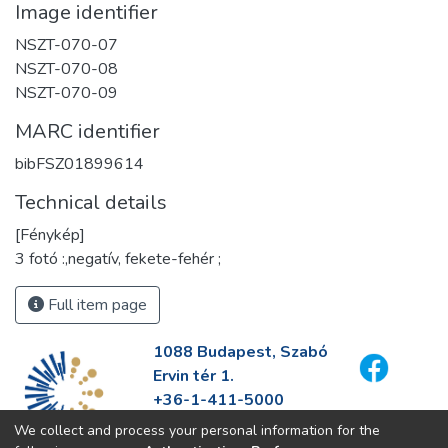
Image identifier
NSZT-070-07
NSZT-070-08
NSZT-070-09
MARC identifier
bibFSZ01899614
Technical details
[Fénykép]
3 fotó :,negatív, fekete-fehér ;
Full item page
1088 Budapest, Szabó
Ervin tér 1.
+36-1-411-5000
info@fszek.hu
We collect and process your personal information for the