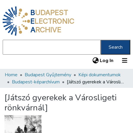
B
UDAPEST
E
LECTRONIC
A
RCHIVE
Search
(current
Log In
Home
Budapest Gyűjtemény
Képi dokumentumok
Communities & Collections
Budapest-képarchívum
[Játszó gyerekek a Városligeti rönkvárnál]
All of DSpace
[Játszó gyerekek a Városligeti
Statistics
rönkvárnál]
About us