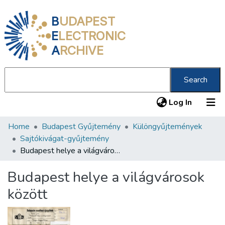
B
UDAPEST
E
LECTRONIC
A
RCHIVE
Search
(current
Log In
Home
Budapest Gyűjtemény
Különgyűjtemények
Communities & Collections
Sajtókivágat-gyűjtemény
All of DSpace
Budapest helye a világvárosok között
Statistics
Budapest helye a világvárosok
About us
között