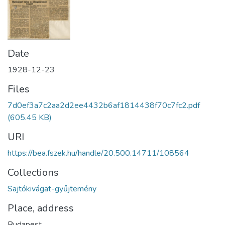
Date
1928-12-23
Files
7d0ef3a7c2aa2d2ee4432b6af1814438f70c7fc2.pdf
(605.45 KB)
URI
https://bea.fszek.hu/handle/20.500.14711/108564
Collections
Sajtókivágat-gyűjtemény
Place, address
Budapest