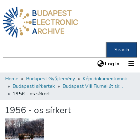
B
UDAPEST
E
LECTRONIC
A
RCHIVE
Search
(current
Log In
Home
Budapest Gyűjtemény
Képi dokumentumok
Communities & Collections
Budapesti sírkertek
Budapest VIII Fiumei út sírkert 4. rész
All of DSpace
1956 - os sírkert
Statistics
1956 - os sírkert
About us