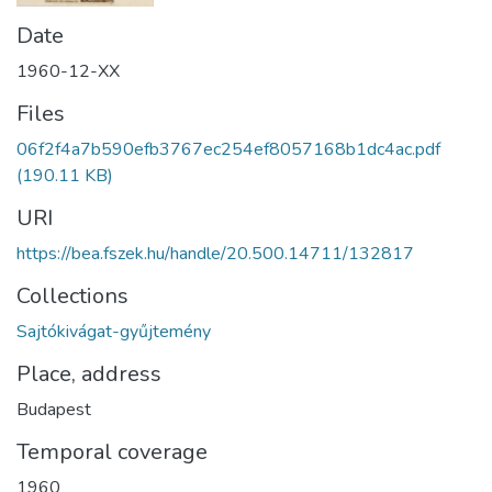
Date
1960-12-XX
Files
06f2f4a7b590efb3767ec254ef8057168b1dc4ac.pdf
(190.11 KB)
URI
https://bea.fszek.hu/handle/20.500.14711/132817
Collections
Sajtókivágat-gyűjtemény
Place, address
Budapest
Temporal coverage
1960