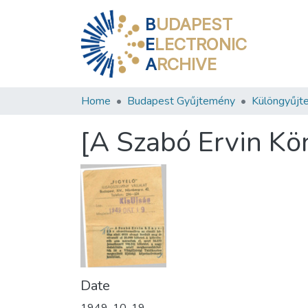
B
UDAPEST
E
LECTRONIC
A
RCHIVE
Home
Budapest Gyűjtemény
Különgyűjt
[A Szabó Ervin Kö
Date