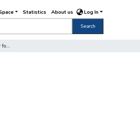
DSpace
Statistics
About us
Log In
Search
[A Szabó Ervin Könyvtár forgalma]