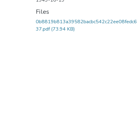
1949-10-19
Files
0b8819b813a39582bacbc542c22ee08fedc6
37.pdf
(73.94 KB)