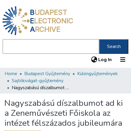
B
UDAPEST
E
LECTRONIC
A
RCHIVE
Search
(current
Log In
Home
Budapest Gyűjtemény
Különgyűjtemények
Communities & Collections
Sajtókivágat-gyűjtemény
All of DSpace
Nagyszabású díszalbumot ad ki a Zeneművészeti Főiskola az intézet félszázados jubileumára
Statistics
Nagyszabású díszalbumot ad ki
About us
a Zeneművészeti Főiskola az
intézet félszázados jubileumára