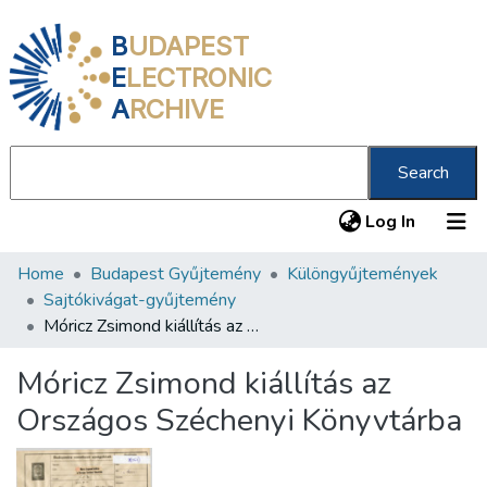
B
UDAPEST
E
LECTRONIC
A
RCHIVE
Search
(current
Log In
Home
Budapest Gyűjtemény
Különgyűjtemények
Communities & Collections
Sajtókivágat-gyűjtemény
All of DSpace
Móricz Zsimond kiállítás az Országos Széchenyi Könyvtárba
Statistics
Móricz Zsimond kiállítás az
About us
Országos Széchenyi Könyvtárba