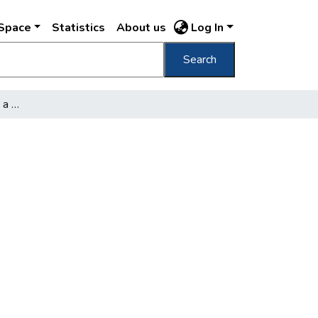
DSpace
Statistics
About us
Log In
Search
Új idenforgalmi étterem a Várban