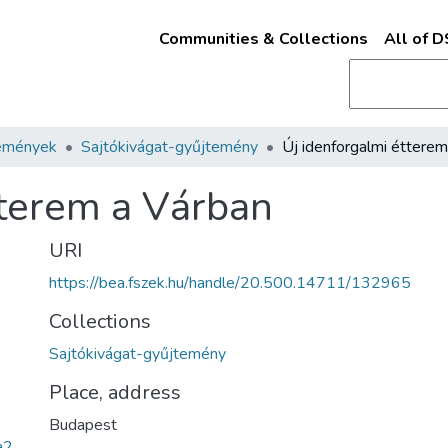
Communities & Collections
All of 
emények
Sajtókivágat-gyűjtemény
tterem a Várban
URI
https://bea.fszek.hu/handle/20.500.14711/132965
Collections
Sajtókivágat-gyűjtemény
Place, address
Budapest
a2