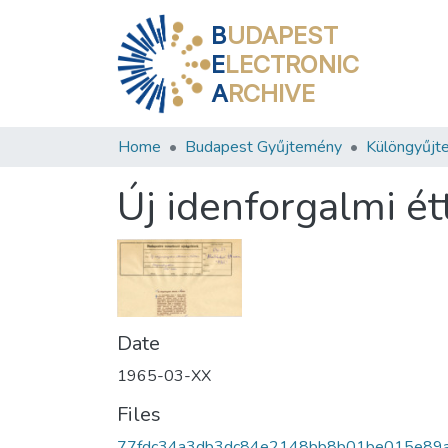
B
UDAPEST
E
LECTRONIC
A
RCHIVE
Home
Budapest Gyűjtemény
Különgyűjt
Új idenforgalmi é
Date
1965-03-XX
Files
77fdc34a3db3dc84e2148bb8b01be015e89