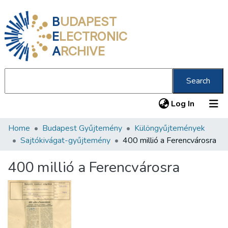
B
UDAPEST
E
LECTRONIC
A
RCHIVE
Search
(current
Log In
Home
Budapest Gyűjtemény
Különgyűjtemények
Communities & Collections
Sajtókivágat-gyűjtemény
400 millió a Ferencvárosra
All of DSpace
400 millió a Ferencvárosra
Statistics
About us