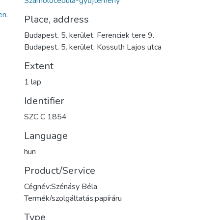
Számolócédula-gyűjtemény
n.
Place, address
Budapest. 5. kerület. Ferenciek tere 9.
Budapest. 5. kerület. Kossuth Lajos utca
Extent
1 lap
Identifier
SZC C 1854
Language
hun
Product/Service
Cégnév:Szénásy Béla
Termék/szolgáltatás:papíráru
Type