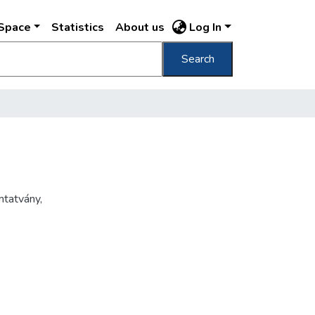
DSpace
Statistics
About us
Log In
Search
mtatvány
,