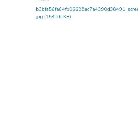
b3bfa56fa64fb06698ac7a4390d38491_scree
jpg
(154.36 KB)