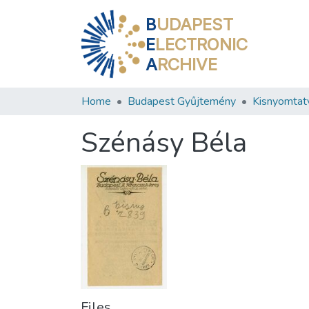
B
UDAPEST
E
LECTRONIC
A
RCHIVE
Home
Budapest Gyűjtemény
Kisnyomtat
Szénásy Béla
Files