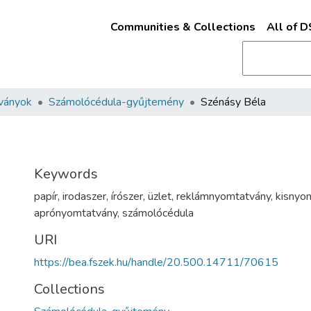
Communities & Collections
All of 
ványok
Számolócédula-gyűjtemény
Szénásy Béla
Keywords
papír
,
irodaszer
,
írószer
,
üzlet
,
reklámnyomtatvány
,
kisnyo
aprónyomtatvány
,
számolócédula
URI
https://bea.fszek.hu/handle/20.500.14711/70615
Collections