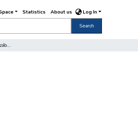
DSpace
Statistics
About us
Log In
Search
Látogatás az irgalom házában