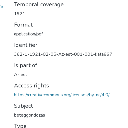
Temporal coverage
6a
1921
Format
application/pdf
Identifier
362-1-1921-02-05-Az-est-001-001-kata667
Is part of
Az est
Access rights
https://creativecommons.org/licenses/by-nc/4.0/
Subject
beteggondozás
Type