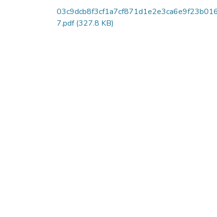
03c9dcb8f3cf1a7cf871d1e2e3ca6e9f23b01
7.pdf
(327.8 KB)