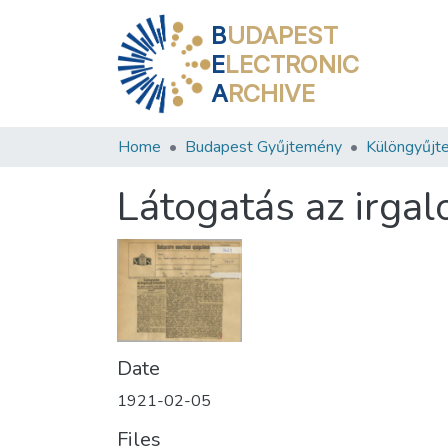
B
UDAPEST
E
LECTRONIC
A
RCHIVE
Home
Budapest Gyűjtemény
Különgyűjt
Látogatás az irga
Date
1921-02-05
Files