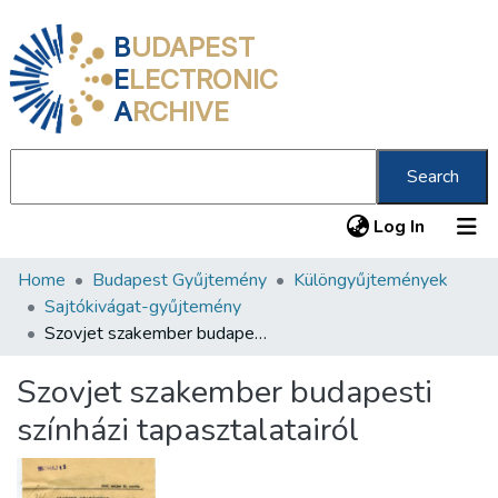
B
UDAPEST
E
LECTRONIC
A
RCHIVE
Search
(current
Log In
Home
Budapest Gyűjtemény
Különgyűjtemények
Communities & Collections
Sajtókivágat-gyűjtemény
All of DSpace
Szovjet szakember budapesti színházi tapasztalatairól
Statistics
Szovjet szakember budapesti
About us
színházi tapasztalatairól