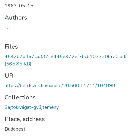
1963-05-15
Authors
T. I.
Files
4542b7d467ca337c5445e972ef7bcb1077306ca0.pdf
(565.85 KB)
URI
https://bea.fszek.hu/handle/20.500.14711/104898
Collections
Sajtókivágat-gyűjtemény
Place, address
Budapest