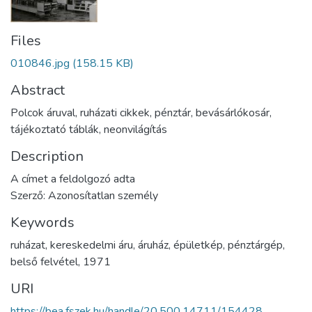
Files
010846.jpg
(158.15 KB)
Abstract
Polcok áruval, ruházati cikkek, pénztár, bevásárlókosár,
tájékoztató táblák, neonvilágítás
Description
A címet a feldolgozó adta
Szerző: Azonosítatlan személy
Keywords
ruházat
,
kereskedelmi áru
,
áruház
,
épületkép
,
pénztárgép
,
belső felvétel
,
1971
URI
https://bea.fszek.hu/handle/20.500.14711/154428