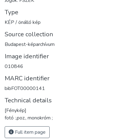
Jogok: FSZEK
Type
KÉP / önálló kép
Source collection
Budapest-képarchívum
Image identifier
010846
MARC identifier
bibFOT00000141
Technical details
[Fénykép]
fotó :,poz., monokróm ;
Full item page