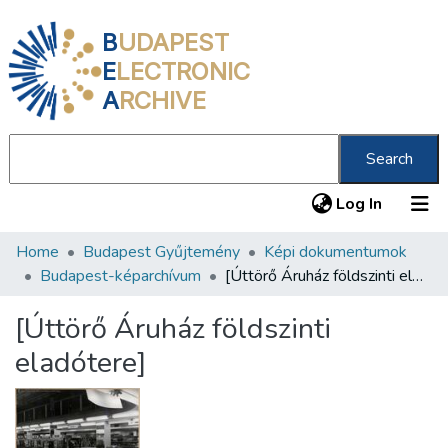
B
UDAPEST
E
LECTRONIC
A
RCHIVE
Search
(current
Log In
Home
Budapest Gyűjtemény
Képi dokumentumok
Communities & Collections
Budapest-képarchívum
[Úttörő Áruház földszinti eladótere]
All of DSpace
[Úttörő Áruház földszinti
Statistics
eladótere]
About us