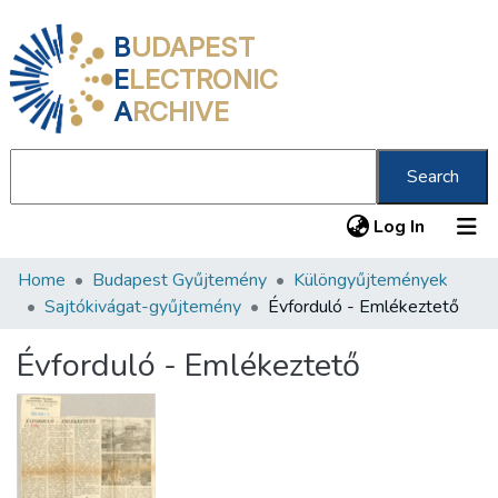
B
UDAPEST
E
LECTRONIC
A
RCHIVE
Search
(current
Log In
Home
Budapest Gyűjtemény
Különgyűjtemények
Communities & Collections
Sajtókivágat-gyűjtemény
Évforduló - Emlékeztető
All of DSpace
Évforduló - Emlékeztető
Statistics
About us