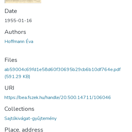
Date
1955-01-16
Authors
Hoffmann Éva
Files
ab59004c69fd1e58d60f30695b29cb6b10df764e.pdf
(591.29 KB)
URI
https://bea.fszek.hu/handle/20.500.14711/106046
Collections
Sajtókivágat-gyűjtemény
Place, address