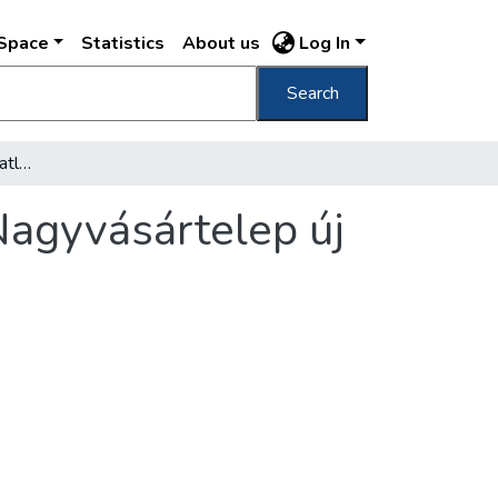
DSpace
Statistics
About us
Log In
Search
Nem vész kárba az eladatlan gyümölcs : a Nagyvásártelep új szeszfőzdéjében feldolgozzák
Nagyvásártelep új