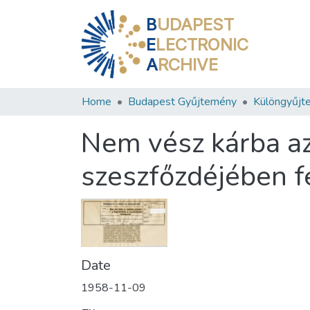
B
UDAPEST
E
LECTRONIC
A
RCHIVE
Home
Budapest Gyűjtemény
Különgyűjt
Nem vész kárba az
szeszfőzdéjében f
Date
1958-11-09