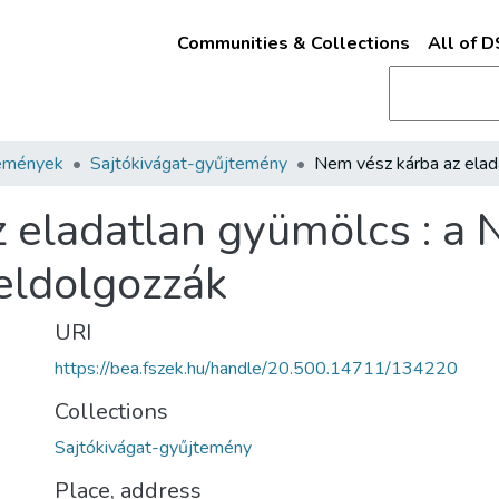
Communities & Collections
All of 
emények
Sajtókivágat-gyűjtemény
 eladatlan gyümölcs : a 
eldolgozzák
URI
https://bea.fszek.hu/handle/20.500.14711/134220
Collections
Sajtókivágat-gyűjtemény
Place, address