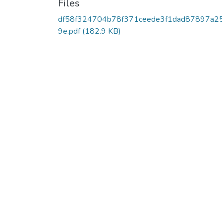
Files
df58f324704b78f371ceede3f1dad87897a2
9e.pdf
(182.9 KB)