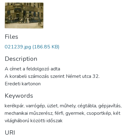
Files
021239.jpg
(186.85 KB)
Description
A címet a feldolgozó adta
A korabeli számozás szerint Német utca 32.
Eredeti kartonon
Keywords
kerékpár
,
varrógép
,
üzlet
,
műhely
,
cégtábla
,
gépjavítás
,
mechanikai műszerész
,
férfi
,
gyermek
,
csoportkép
,
két
világháború közötti időszak
URI