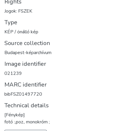
Rights
Jogok: FSZEK
Type
KÉP / önálló kép
Source collection
Budapest-képarchívum
Image identifier
021239
MARC identifier
bibFSZ01497720
Technical details
[Fénykép]
fotó :,poz., monokróm ;