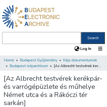
B
UDAPEST
E
LECTRONIC
A
RCHIVE
Search
(current
Log In
Home
Budapest Gyűjtemény
Képi dokumentumok
Communities & Collections
Budapest-képarchívum
[Az Albrecht testvérek kerékpár- és varrógépüzlete és műhelye Német utca és a Rákóczi tér sarkán]
All of DSpace
[Az Albrecht testvérek kerékpár-
Statistics
és varrógépüzlete és műhelye
About us
Német utca és a Rákóczi tér
sarkán]