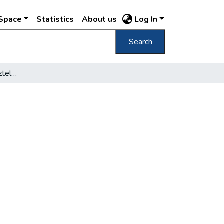
DSpace
Statistics
About us
Log In
Search
Nem szüntetik meg a víztelen éjszakákat