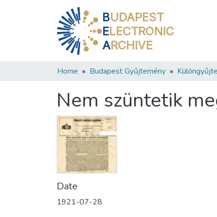
B
UDAPEST
E
LECTRONIC
A
RCHIVE
Home
Budapest Gyűjtemény
Különgyűjt
Nem szüntetik meg
Date
1921-07-28