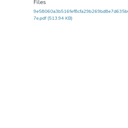
Files
9e58060a3b516fef8cfa29b269bd8e7d635b
7e.pdf
(513.94 KB)