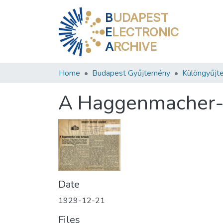
B
UDAPEST
E
LECTRONIC
A
RCHIVE
Home
Budapest Gyűjtemény
Különgyűjt
A Haggenmacher-e
Date
1929-12-21
Files