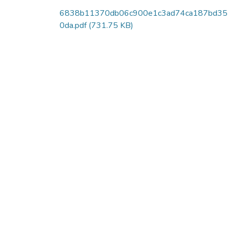
6838b11370db06c900e1c3ad74ca187bd3
0da.pdf
(731.75 KB)