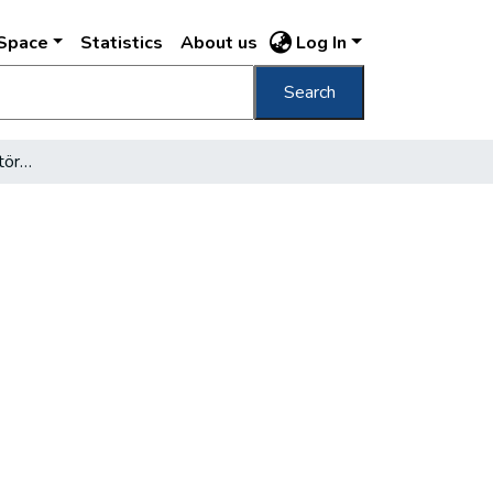
DSpace
Statistics
About us
Log In
Search
A Haggenmacher-erdő története