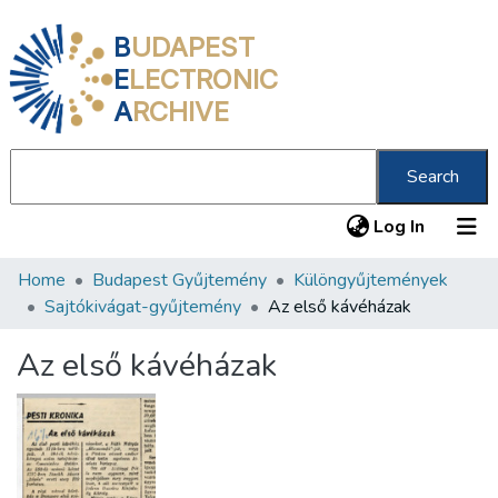
B
UDAPEST
E
LECTRONIC
A
RCHIVE
Search
(current
Log In
Home
Budapest Gyűjtemény
Különgyűjtemények
Communities & Collections
Sajtókivágat-gyűjtemény
Az első kávéházak
All of DSpace
Az első kávéházak
Statistics
About us