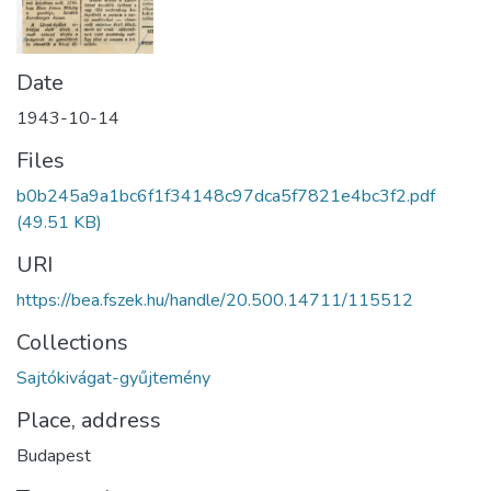
Date
1943-10-14
Files
b0b245a9a1bc6f1f34148c97dca5f7821e4bc3f2.pdf
(49.51 KB)
URI
https://bea.fszek.hu/handle/20.500.14711/115512
Collections
Sajtókivágat-gyűjtemény
Place, address
Budapest