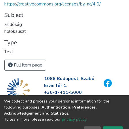
https://creativecommons.org/licenses/by-nc/4.0/
Subject
zsidóság
holokauszt
Type
Text
Full item page
1088 Budapest, Szabó
Ervin tér 1.
+36-1-411-5000
info@fszek.hu
We collect and process your personal information for the
https://fszek.hu
following purposes:
Authentication, Preferences,
Acknowledgement and Statistics
.
To learn more, please read our
privacy policy
.