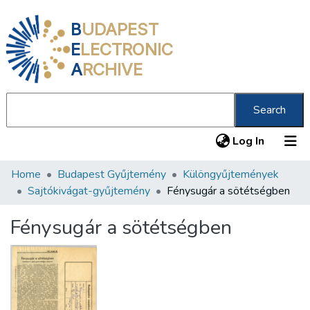
B
UDAPEST
E
LECTRONIC
A
RCHIVE
Search
(current
Log In
Home
Budapest Gyűjtemény
Különgyűjtemények
Communities & Collections
Sajtókivágat-gyűjtemény
Fénysugár a sötétségben
All of DSpace
Fénysugár a sötétségben
Statistics
About us