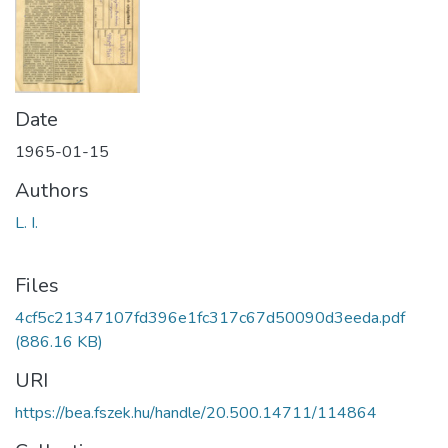
Date
1965-01-15
Authors
L. I.
Files
4cf5c21347107fd396e1fc317c67d50090d3eeda.pdf
(886.16 KB)
URI
https://bea.fszek.hu/handle/20.500.14711/114864