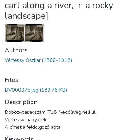
cart along a river, in a rocky
landscape]
Authors
Vértessy Oszkár (1866-1918)
Files
DV000075.jpg
(189.76 KB)
Description
Doboz-/tasakszám: T18. Védőüveg nélkül.
Vértessy-hagyaték
A címet a feldolgozó adta.
Keywords