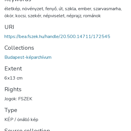
életkép
,
növényzet
,
fenyő
,
út
,
szikla
,
ember
,
szarvasmarha
,
ökör
,
kocsi
,
szekér
,
népviselet
,
néprajz
,
románok
URI
https://bea.fszek.hu/handle/20.500.14711/172545
Collections
Budapest-képarchívum
Extent
6x13 cm
Rights
Jogok: FSZEK
Type
KÉP / önálló kép
Source collection