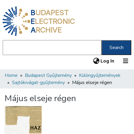
B
UDAPEST
E
LECTRONIC
A
RCHIVE
Search
(current
Log In
Home
Budapest Gyűjtemény
Különgyűjtemények
Communities & Collections
Sajtókivágat-gyűjtemény
Május elseje régen
All of DSpace
Május elseje régen
Statistics
About us