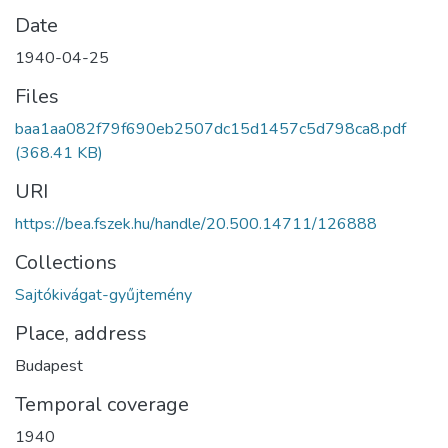
Date
1940-04-25
Files
baa1aa082f79f690eb2507dc15d1457c5d798ca8.pdf
(368.41 KB)
URI
https://bea.fszek.hu/handle/20.500.14711/126888
Collections
Sajtókivágat-gyűjtemény
Place, address
Budapest
Temporal coverage
1940