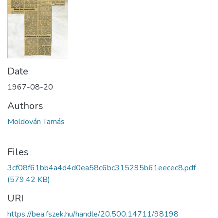
Date
1967-08-20
Authors
Moldován Tamás
Files
3cf08f61bb4a4d4d0ea58c6bc315295b61eecec8.pdf
(579.42 KB)
URI
https://bea.fszek.hu/handle/20.500.14711/98198