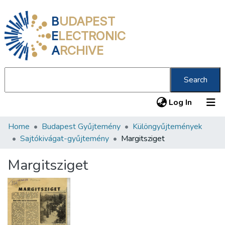
B
UDAPEST
E
LECTRONIC
A
RCHIVE
Search
(current
Log In
Home
Budapest Gyűjtemény
Különgyűjtemények
Communities & Collections
Sajtókivágat-gyűjtemény
Margitsziget
All of DSpace
Margitsziget
Statistics
About us