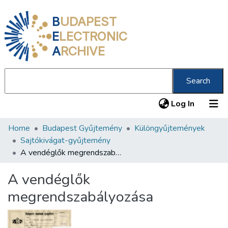
B
UDAPEST
E
LECTRONIC
A
RCHIVE
Search
(current
Log In
Home
Budapest Gyűjtemény
Különgyűjtemények
Communities & Collections
Sajtókivágat-gyűjtemény
All of DSpace
A vendéglők megrendszabályozása
Statistics
A vendéglők
About us
megrendszabályozása