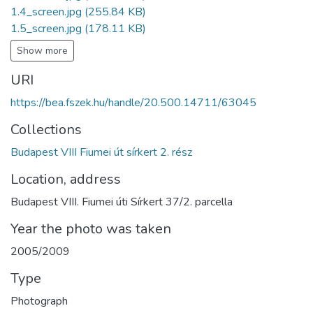
1.4_screen.jpg
(255.84 KB)
1.5_screen.jpg
(178.11 KB)
Show more
URI
https://bea.fszek.hu/handle/20.500.14711/63045
Collections
Budapest VIII Fiumei út sírkert 2. rész
Location, address
Budapest VIII. Fiumei úti Sírkert 37/2. parcella
Year the photo was taken
2005/2009
Type
Photograph