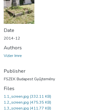
Date
2014-12
Authors
Vizler Imre
Publisher
FSZEK Budapest Gyűjtemény
Files
1.1_screen.jpg
(332.11 KB)
1.2_screen.jpg
(475.35 KB)
1.3_screen.jpg
(411.77 KB)