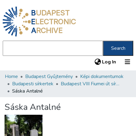
B
UDAPEST
E
LECTRONIC
A
RCHIVE
Search
(current
Log In
Home
Budapest Gyűjtemény
Képi dokumentumok
Communities & Collections
Budapesti sírkertek
Budapest VIII Fiumei út sírkert 2. rész
All of DSpace
Sáska Antalné
Statistics
Sáska Antalné
About us