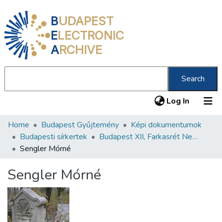
B
UDAPEST
E
LECTRONIC
A
RCHIVE
Search
(current
Log In
Home
Budapest Gyűjtemény
Képi dokumentumok
Communities & Collections
Budapesti sírkertek
Budapest XII, Farkasrét Neológ Zsidó Temető
All of DSpace
Sengler Mórné
Statistics
Sengler Mórné
About us