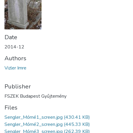
Date
2014-12
Authors
Vizler Imre
Publisher
FSZEK Budapest Gyűjtemény
Files
Sengler_Mórné1_screen.jpg
(430.41 KB)
Sengler_Mórné2_screen.jpg
(445.33 KB)
Sengler_Mórné3_screen.jpg
(262.39 KB)