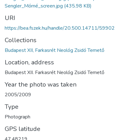
Sengler_Mórné_screen.jpg
(435.98 KB)
URI
https://bea.fszek.hu/handle/20.500.14711/59902
Collections
Budapest XII, Farkasrét Neológ Zsidó Temető
Location, address
Budapest XII. Farkasrét Neológ Zsidó Temető
Year the photo was taken
2005/2009
Type
Photograph
GPS latitude
47.48219