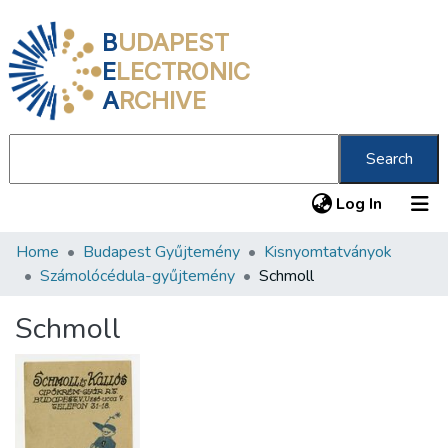
B
UDAPEST
E
LECTRONIC
A
RCHIVE
Search
(current
Log In
Home
Budapest Gyűjtemény
Kisnyomtatványok
Communities & Collections
Számolócédula-gyűjtemény
Schmoll
All of DSpace
Schmoll
Statistics
About us