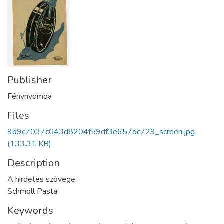
Publisher
Fénynyomda
Files
9b9c7037c043d8204f59df3e657dc729_screen.jpg
(133.31 KB)
Description
A hirdetés szövege:
Schmoll Pasta
Keywords