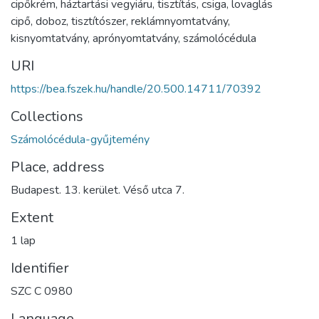
cipőkrém
,
háztartási vegyiáru
,
tisztítás
,
csiga
,
lovaglás
cipő
,
doboz
,
tisztítószer
,
reklámnyomtatvány
,
kisnyomtatvány
,
aprónyomtatvány
,
számolócédula
URI
https://bea.fszek.hu/handle/20.500.14711/70392
Collections
Számolócédula-gyűjtemény
Place, address
Budapest. 13. kerület. Véső utca 7.
Extent
1 lap
Identifier
SZC C 0980
Language