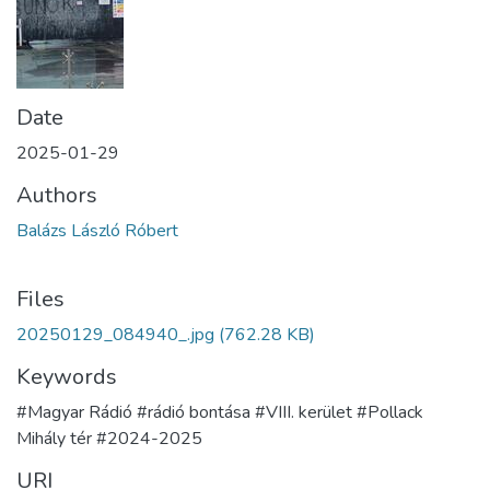
Date
2025-01-29
Authors
Balázs László Róbert
Files
20250129_084940_.jpg
(762.28 KB)
Keywords
#Magyar Rádió #rádió bontása #VIII. kerület #Pollack
Mihály tér #2024-2025
URI