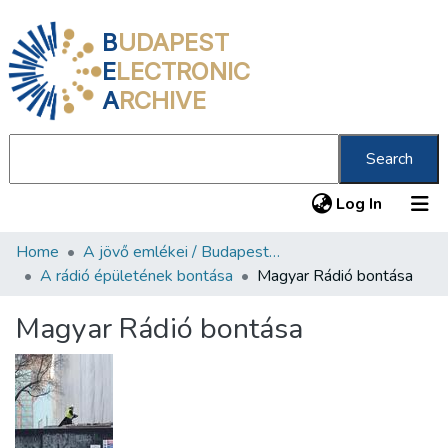
B
UDAPEST
E
LECTRONIC
A
RCHIVE
Search
(current
Log In
Home
A jövő emlékei / Budapest ma
Communities & Collections
A rádió épületének bontása
Magyar Rádió bontása
All of DSpace
Magyar Rádió bontása
Statistics
About us