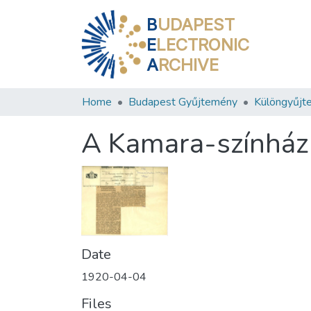
B
UDAPEST
E
LECTRONIC
A
RCHIVE
Home
Budapest Gyűjtemény
Különgyűjt
A Kamara-színház
Date
1920-04-04
Files