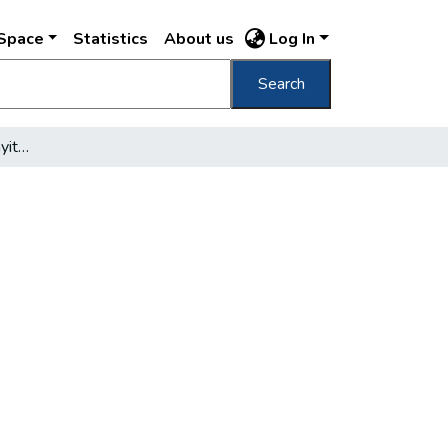
DSpace
Statistics
About us
Log In
Search
A Kamara-színház megnyitó előadása