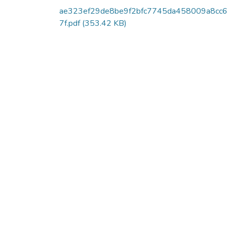
ae323ef29de8be9f2bfc7745da458009a8cc
7f.pdf
(353.42 KB)