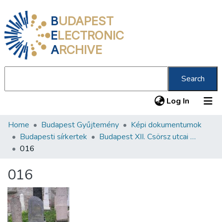
B
UDAPEST
E
LECTRONIC
A
RCHIVE
Search
(current
Log In
Home
Budapest Gyűjtemény
Képi dokumentumok
Communities & Collections
Budapesti sírkertek
Budapest XII. Csörsz utcai Orthodox Zsidó Temető
All of DSpace
016
Statistics
016
About us