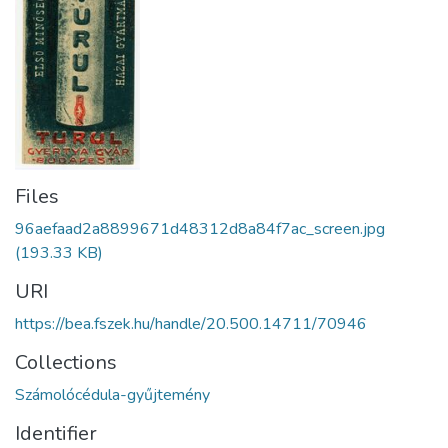
Files
96aefaad2a8899671d48312d8a84f7ac_screen.jpg
(193.33 KB)
URI
https://bea.fszek.hu/handle/20.500.14711/70946
Collections
Számolócédula-gyűjtemény
Identifier