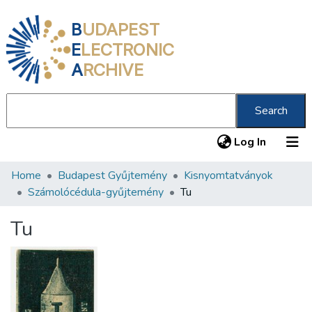
B
UDAPEST
E
LECTRONIC
A
RCHIVE
Search
(current
Log In
Home
Budapest Gyűjtemény
Kisnyomtatványok
Communities & Collections
Számolócédula-gyűjtemény
Tu
All of DSpace
Tu
Statistics
About us