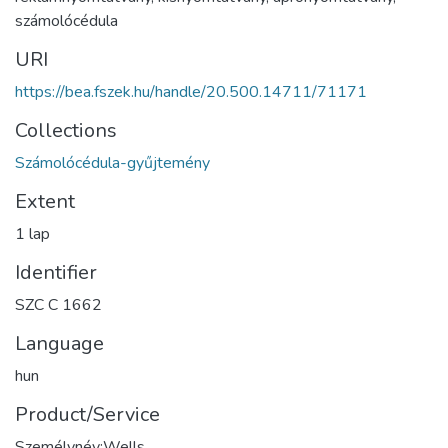
számolócédula
URI
https://bea.fszek.hu/handle/20.500.14711/71171
Collections
Számolócédula-gyűjtemény
Extent
1 lap
Identifier
SZC C 1662
Language
hun
Product/Service
Személynév:Wells