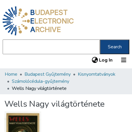
B
UDAPEST
E
LECTRONIC
A
RCHIVE
Search
(current
Log In
Home
Budapest Gyűjtemény
Kisnyomtatványok
Communities & Collections
Számolócédula-gyűjtemény
All of DSpace
Wells Nagy világtörténete
Statistics
Wells Nagy világtörténete
About us