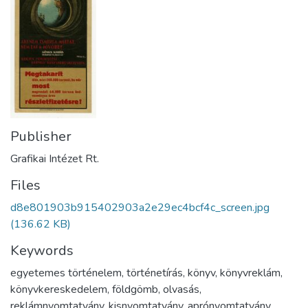
Publisher
Grafikai Intézet Rt.
Files
d8e801903b915402903a2e29ec4bcf4c_screen.jpg
(136.62 KB)
Keywords
egyetemes történelem
,
történetírás
,
könyv
,
könyvreklám
,
könyvkereskedelem
,
földgömb
,
olvasás
,
reklámnyomtatvány
,
kisnyomtatvány
,
aprónyomtatvány
,