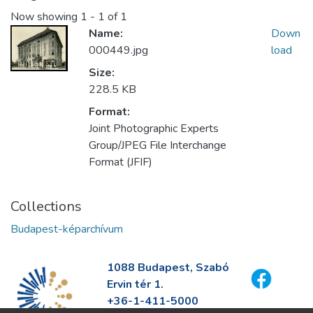
Now showing
1 - 1 of 1
Name:
Down
000449.jpg
load
Size:
228.5 KB
Format:
Joint Photographic Experts
Group/JPEG File Interchange
Format (JFIF)
Collections
Budapest-képarchívum
1088 Budapest, Szabó
Ervin tér 1.
+36-1-411-5000