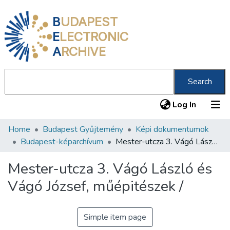
B
UDAPEST
E
LECTRONIC
A
RCHIVE
Search
(current
Log In
Home
Budapest Gyűjtemény
Képi dokumentumok
Communities & Collections
Budapest-képarchívum
Mester-utcza 3. Vágó László és Vágó József, műépitészek /
All of DSpace
Mester-utcza 3. Vágó László és
Statistics
Vágó József, műépitészek /
About us
Simple item page