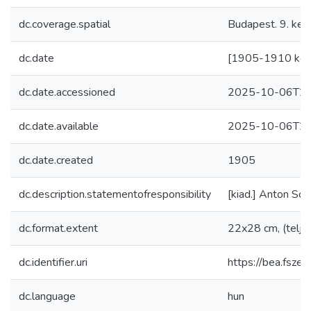
dc.coverage.spatial
Budapest. 9. kerü
dc.date
[1905-1910 köz
dc.date.accessioned
2025-10-06T21
dc.date.available
2025-10-06T21
dc.date.created
1905
dc.description.statementofresponsibility
[kiad.] Anton Sch
dc.format.extent
22x28 cm, (telje
dc.identifier.uri
https://bea.fsz
dc.language
hun