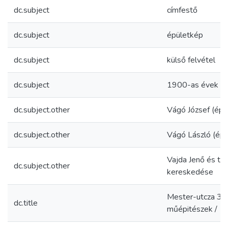
dc.subject
címfestő
dc.subject
épületkép
dc.subject
külső felvétel
dc.subject
1900-as évek
dc.subject.other
Vágó József (ép
dc.subject.other
Vágó László (ép
Vajda Jenő és te
dc.subject.other
kereskedése
Mester-utcza 3. 
dc.title
műépitészek /