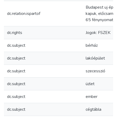
Budapest uj épüle
dc.relation.ispartof
kapuk, előcsarno
65 fénynyomatu la
dc.rights
Jogok: FSZEK
dc.subject
bérház
dc.subject
lakóépület
dc.subject
szecesszió
dc.subject
üzlet
dc.subject
ember
dc.subject
cégtábla