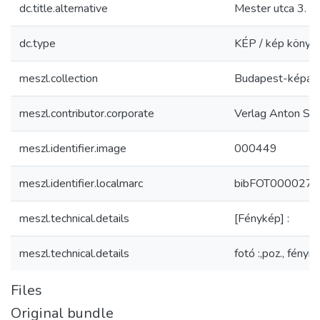
dc.title.alternative
Mester utca 3.
dc.type
KÉP / kép könyv
meszl.collection
Budapest-képar
meszl.contributor.corporate
Verlag Anton Sch
meszl.identifier.image
000449
meszl.identifier.localmarc
bibFOT000027
meszl.technical.details
[Fénykép] :
meszl.technical.details
fotó :,poz., fény
Files
Original bundle