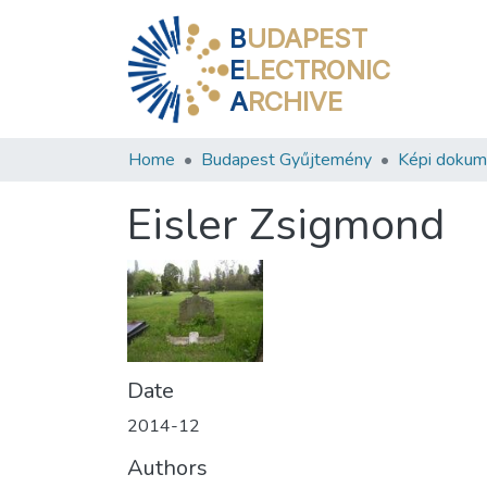
B
UDAPEST
E
LECTRONIC
A
RCHIVE
Home
Budapest Gyűjtemény
Képi doku
Eisler Zsigmond
Date
2014-12
Authors