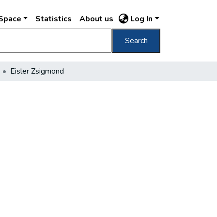
DSpace
Statistics
About us
Log In
Search
Eisler Zsigmond