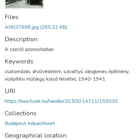
Files
AN037688.jpg
(285.32 KB)
Description
A szerző azonosítatlan
Keywords
csatornázás
,
árvízvédelem
,
szivattyú
,
ideiglenes építmény
,
vízépítési műtárgy
,
külső felvétel
,
1940-1941
URI
https://bea.fszek.hu/handle/20.500.14711/159030
Collections
Budapest-képarchívum
Geographical location