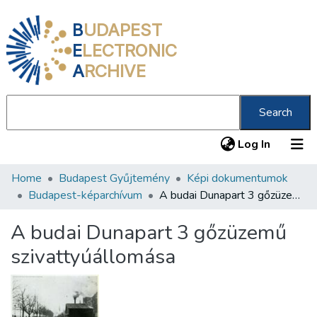
B
UDAPEST
E
LECTRONIC
A
RCHIVE
Search
(current
Log In
Home
Budapest Gyűjtemény
Képi dokumentumok
Communities & Collections
Budapest-képarchívum
A budai Dunapart 3 gőzüzemű szivattyúállomása
All of DSpace
A budai Dunapart 3 gőzüzemű
Statistics
szivattyúállomása
About us