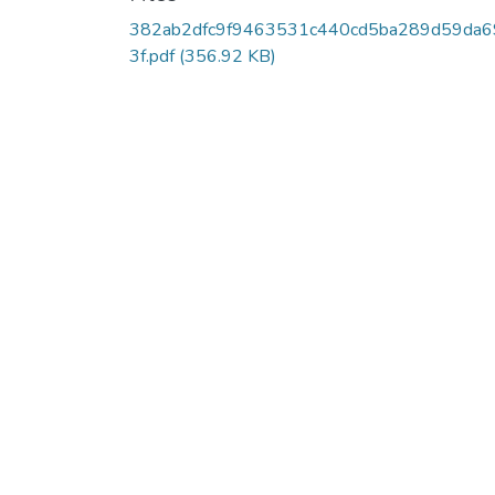
382ab2dfc9f9463531c440cd5ba289d59da6
3f.pdf
(356.92 KB)