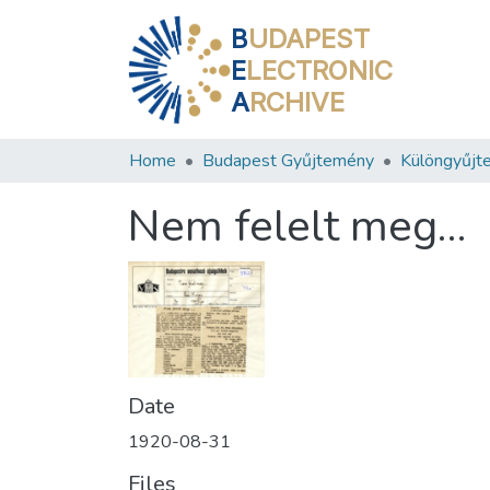
B
UDAPEST
E
LECTRONIC
A
RCHIVE
Home
Budapest Gyűjtemény
Különgyűjt
Nem felelt meg…
Date
1920-08-31
Files