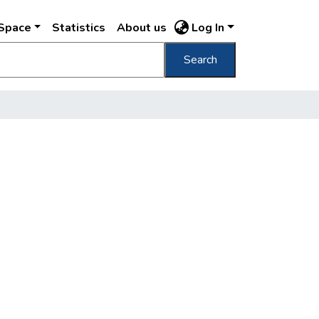
DSpace
Statistics
About us
Log In
Search