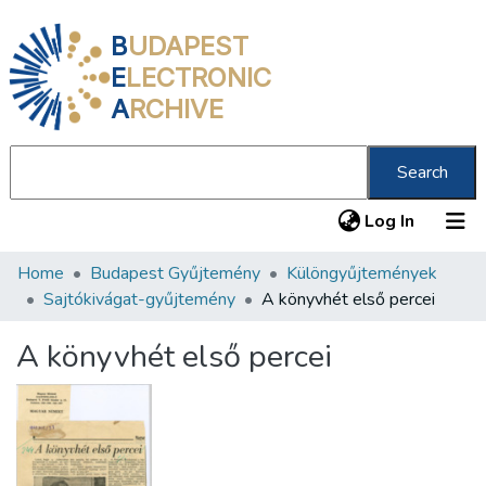
B
UDAPEST
E
LECTRONIC
A
RCHIVE
Search
(current
Log In
Home
Budapest Gyűjtemény
Különgyűjtemények
Communities & Collections
Sajtókivágat-gyűjtemény
A könyvhét első percei
All of DSpace
A könyvhét első percei
Statistics
About us