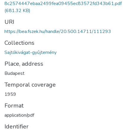
8c2574447ebaa2499fea09455ec83572fd343b61.pdf
(681.32 KB)
URI
https://bea.fszek.hu/handle/20.500.14711/111293
Collections
Sajtókivágat-gyűjtemény
Place, address
Budapest
Temporal coverage
1959
Format
application/pdf
Identifier