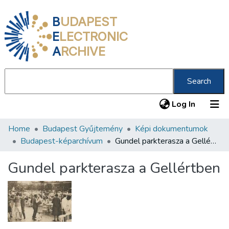
B
UDAPEST
E
LECTRONIC
A
RCHIVE
Search
(current
Log In
Home
Budapest Gyűjtemény
Képi dokumentumok
Communities & Collections
Budapest-képarchívum
Gundel parkterasza a Gellértben
All of DSpace
Gundel parkterasza a Gellértben
Statistics
About us