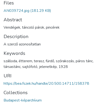
Files
AN039724.jpg
(181.29 KB)
Abstract
Vendégek, táncoló párok, pincérek
Description
A szerző azonosítatlan
Keywords
szálloda
,
étterem
,
terasz
,
fürdő
,
szórakozás
,
páros tánc
,
társastánc
,
sajtófotó
,
jelenetkép
,
1928
URI
https://bea.fszek.hu/handle/20.500.14711/158378
Collections
Budapest-képarchívum