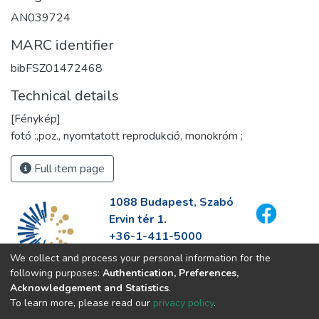
AN039724
MARC identifier
bibFSZ01472468
Technical details
[Fénykép]
fotó :,poz., nyomtatott reprodukció, monokróm ;
Full item page
1088 Budapest, Szabó
Ervin tér 1.
+36-1-411-5000
info@fszek.hu
We collect and process your personal information for the
https://fszek.hu
following purposes:
Authentication, Preferences,
Acknowledgement and Statistics
.
To learn more, please read our
privacy policy
.