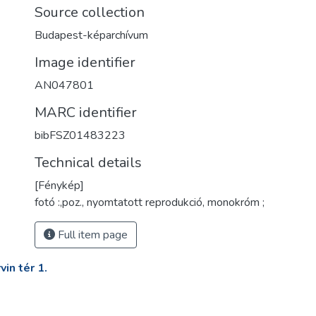
Source collection
Budapest-képarchívum
Image identifier
AN047801
MARC identifier
bibFSZ01483223
Technical details
[Fénykép]
fotó :,poz., nyomtatott reprodukció, monokróm ;
Full item page
in tér 1.