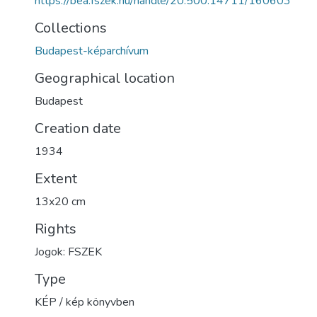
https://bea.fszek.hu/handle/20.500.14711/160603
Collections
Budapest-képarchívum
Geographical location
Budapest
Creation date
1934
Extent
13x20 cm
Rights
Jogok: FSZEK
Type
KÉP / kép könyvben