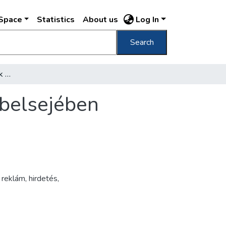
DSpace
Statistics
About us
Log In
Search
Keretbe foglalt hirdetések a villamos kocsi belsejében
 belsejében
,
reklám
,
hirdetés
,