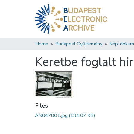
B
UDAPEST
E
LECTRONIC
A
RCHIVE
Home
Budapest Gyűjtemény
Képi doku
Keretbe foglalt hi
Files
AN047801.jpg
(184.07 KB)