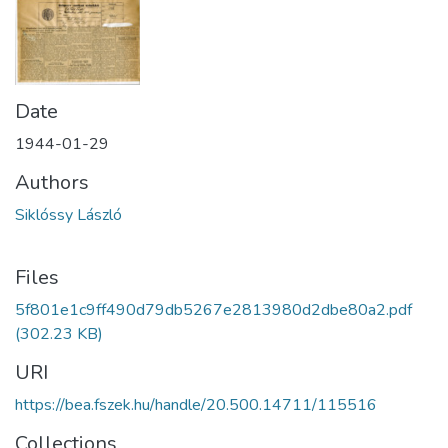
Date
1944-01-29
Authors
Siklóssy László
Files
5f801e1c9ff490d79db5267e2813980d2dbe80a2.pdf
(302.23 KB)
URI
https://bea.fszek.hu/handle/20.500.14711/115516
Collections