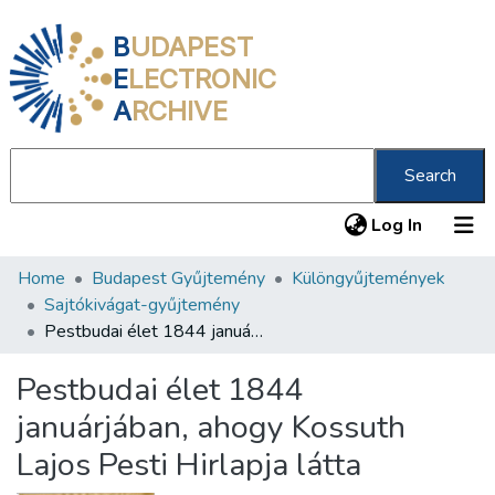
B
UDAPEST
E
LECTRONIC
A
RCHIVE
Search
(current
Log In
Home
Budapest Gyűjtemény
Különgyűjtemények
Communities & Collections
Sajtókivágat-gyűjtemény
All of DSpace
Pestbudai élet 1844 januárjában, ahogy Kossuth Lajos Pesti Hirlapja látta
Statistics
Pestbudai élet 1844
About us
januárjában, ahogy Kossuth
Lajos Pesti Hirlapja látta