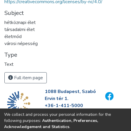
https://creativecommons.org/licenses/by-nc/4.0/
Subject
hétköznapi élet
társadalmi élet
életmód
városi népesség
Type
Text
Full item page
1088 Budapest, Szabó
Ervin tér 1.
+36-1-411-5000
info@fszek.hu
We collect and process your personal information for the
https://fszek.hu
following purposes:
Authentication, Preferences,
Acknowledgement and Statistics
.