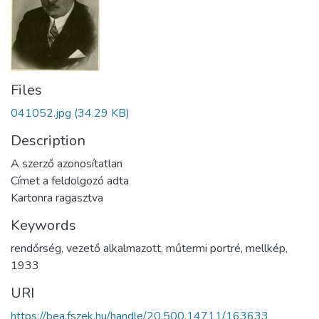
Files
041052.jpg
(34.29 KB)
Description
A szerző azonosítatlan
Címet a feldolgozó adta
Kartonra ragasztva
Keywords
rendőrség
,
vezető alkalmazott
,
műtermi portré
,
mellkép
,
1933
URI
https://bea.fszek.hu/handle/20.500.14711/163633