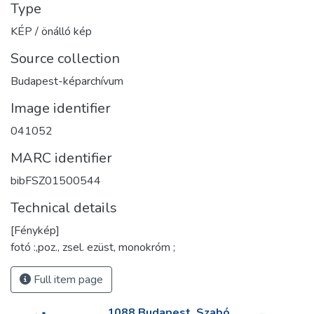
Type
KÉP / önálló kép
Source collection
Budapest-képarchívum
Image identifier
041052
MARC identifier
bibFSZ01500544
Technical details
[Fénykép]
fotó :,poz., zsel. ezüst, monokróm ;
Full item page
1088 Budapest, Szabó