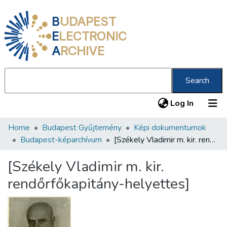
B
UDAPEST
E
LECTRONIC
A
RCHIVE
Search
(current
Log In
Home
Budapest Gyűjtemény
Képi dokumentumok
Communities & Collections
Budapest-képarchívum
[Székely Vladimir m. kir. rendőrfőkapitány-helyettes]
All of DSpace
[Székely Vladimir m. kir.
Statistics
rendőrfőkapitány-helyettes]
About us